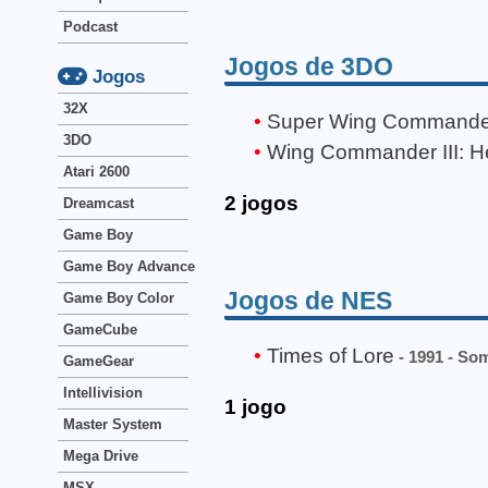
Podcast
Jogos de 3DO
Jogos
32X
Super Wing Commande
3DO
Wing Commander III: Hea
Atari 2600
2 jogos
Dreamcast
Game Boy
Game Boy Advance
Jogos de NES
Game Boy Color
GameCube
Times of Lore
- 1991 - So
GameGear
Intellivision
1 jogo
Master System
Mega Drive
MSX