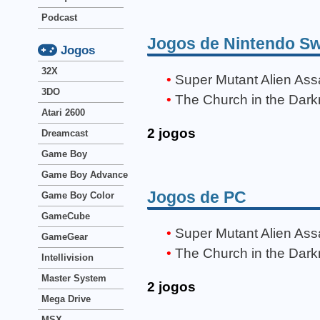
Podcast
Jogos de Nintendo Sw
Jogos
32X
Super Mutant Alien Ass
3DO
The Church in the Dar
Atari 2600
2 jogos
Dreamcast
Game Boy
Game Boy Advance
Jogos de PC
Game Boy Color
GameCube
Super Mutant Alien Ass
GameGear
The Church in the Dar
Intellivision
Master System
2 jogos
Mega Drive
MSX