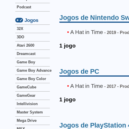
Podcast
Jogos de Nintendo Sw
Jogos
32X
A Hat in Time
- 2019 - Pro
3DO
1 jogo
Atari 2600
Dreamcast
Game Boy
Jogos de PC
Game Boy Advance
Game Boy Color
A Hat in Time
- 2017 - Pro
GameCube
GameGear
1 jogo
Intellivision
Master System
Mega Drive
Jogos de PlayStation 
MSX